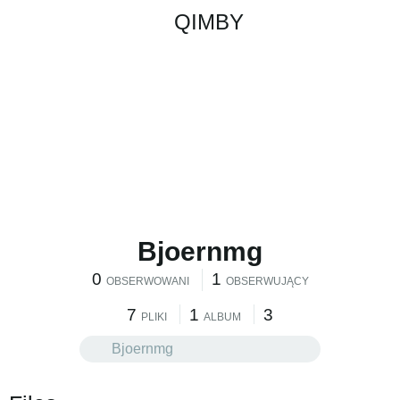
QIMBY
Bjoernmg
0
1
OBSERWOWANI
OBSERWUJĄCY
7
1
3
PLIKI
ALBUM