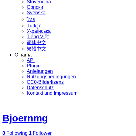
Slovenčina
Српски
Svenska
ไทย
Türkçe
Українська
Tiếng Việt
简体中文
繁體中文
O nama
API
Plugin
Anleitungen
Nutzungsbedingungen
CC0-Bilderlizenz
Datenschutz
Kontakt und Impressum
Bjoernmg
0
Following
1
Follower