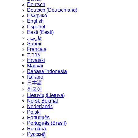
Deutsch
Deutsch (Deutschland)
Ελληνικά
English
Español
Eesti (Eesti)
فارسی
Suomi
Français
עברית
Hrvatski
Magyar
Bahasa Indonesia
Italiano
日本語
한국어
Lietuvių (Lietuva)
‪Norsk Bokmål‬
Nederlands
Polski
Português
Português (Brasil)
Română
Русский