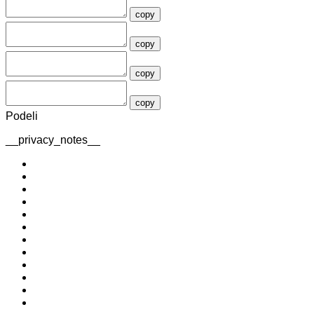
copy
copy
copy
copy
Podeli
__privacy_notes__