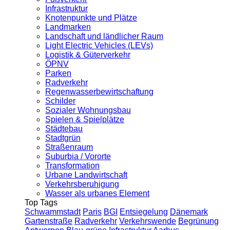
Infrastruktur
Knotenpunkte und Plätze
Landmarken
Landschaft und ländlicher Raum
Light Electric Vehicles (LEVs)
Logistik & Güterverkehr
ÖPNV
Parken
Radverkehr
Regenwasserbewirtschaftung
Schilder
Sozialer Wohnungsbau
Spielen & Spielplätze
Städtebau
Stadtgrün
Straßenraum
Suburbia / Vororte
Transformation
Urbane Landwirtschaft
Verkehrsberuhigung
Wasser als urbanes Element
Top Tags
Schwammstadt
Paris
BGI
Entsiegelung
Dänemark
Gartenstraße
Radverkehr
Verkehrswende
Begrünung