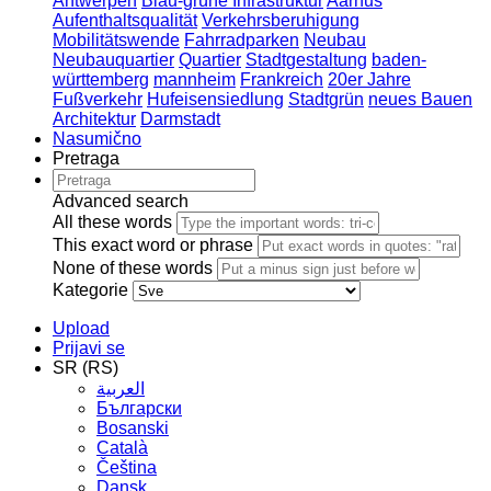
Antwerpen
Blau-grüne Infrastruktur
Aarhus
Aufenthaltsqualität
Verkehrsberuhigung
Mobilitätswende
Fahrradparken
Neubau
Neubauquartier
Quartier
Stadtgestaltung
baden-
württemberg
mannheim
Frankreich
20er Jahre
Fußverkehr
Hufeisensiedlung
Stadtgrün
neues Bauen
Architektur
Darmstadt
Nasumično
Pretraga
Advanced search
All these words
This exact word or phrase
None of these words
Kategorie
Upload
Prijavi se
SR (RS)
العربية
Български
Bosanski
Сatalà
Čeština
Dansk