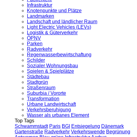
Infrastruktur
Knotenpunkte und Plätze
Landmarken
Landschaft und ländlicher Raum
Light Electric Vehicles (LEVs)
Logistik & Güterverkehr
ÖPNV
Parken
Radverkehr
Regenwasserbewirtschaftung
Schilder
Sozialer Wohnungsbau
Spielen & Spielplätze
Städtebau
Stadtgrün
Straßenraum
Suburbia / Vororte
Transformation
Urbane Landwirtschaft
Verkehrsberuhigung
Wasser als urbanes Element
Top Tags
Schwammstadt
Paris
BGI
Entsiegelung
Dänemark
Gartenstraße
Radverkehr
Verkehrswende
Begrünung