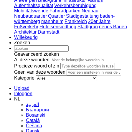
Antwerpen
Blau-grüne Infrastruktur
Aarhus
Aufenthaltsqualität
Verkehrsberuhigung
Mobilitätswende
Fahrradparken
Neubau
Neubauquartier
Quartier
Stadtgestaltung
baden-
württemberg
mannheim
Frankreich
20er Jahre
Fußverkehr
Hufeisensiedlung
Stadtgrün
neues Bauen
Architektur
Darmstadt
Willekeurig
Zoeken
Geavanceerd zoeken
Al deze woorden
Precieze woord of zin
Geen van deze woorden
Kategorie
Upload
Inloggen
NL
العربية
Български
Bosanski
Сatalà
Čeština
Dansk