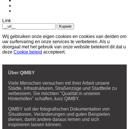
Link
Kopieër
Wij gebruiken onze eigen cookies en cookies van derden om
uw surfervaring en onze services te verbeteren. Als u
doorgaat met het gebruik van onze website betekent dit dat u
deze
Cookie beleid
accepteert.
Über QIMBY
Viele Menschen versuchen mit ihrer Arbeit unsere
Städte, Infrastrukturen, Straßenzüge und Stadtteile zu
verbessern. Sie möchten "Qualität in unseren
Hinterhöfen" schaffen, kurz QIMBY.
QIMBY soll der fotografischen Dokumentation von
Situationen, Veränderungen und guten Beispielen
dienen, damit andere daraus lernen und sich
inspirieren lassen können.