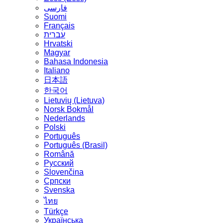
فارسی
Suomi
Français
עברית
Hrvatski
Magyar
Bahasa Indonesia
Italiano
日本語
한국어
Lietuvių (Lietuva)
‪Norsk Bokmål‬
Nederlands
Polski
Português
Português (Brasil)
Română
Русский
Slovenčina
Српски
Svenska
ไทย
Türkçe
Українська