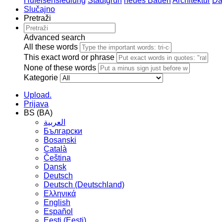
Hufeisensiedlung
Stadtgrün
neues Bauen
Architektur
Da
Slučajno
Pretraži
Advanced search
All these words
This exact word or phrase
None of these words
Kategorie
Upload.
Prijava
BS (BA)
العربية
Български
Bosanski
Сatalà
Čeština
Dansk
Deutsch
Deutsch (Deutschland)
Ελληνικά
English
Español
Eesti (Eesti)