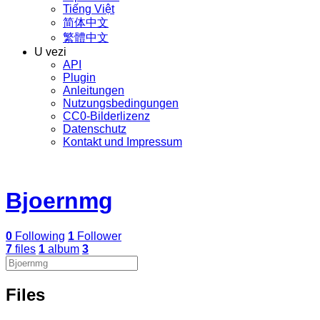
Tiếng Việt
简体中文
繁體中文
U vezi
API
Plugin
Anleitungen
Nutzungsbedingungen
CC0-Bilderlizenz
Datenschutz
Kontakt und Impressum
Bjoernmg
0
Following
1
Follower
7
files
1
album
3
Files