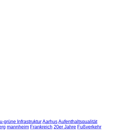
u-grüne Infrastruktur
Aarhus
Aufenthaltsqualität
erg
mannheim
Frankreich
20er Jahre
Fußverkehr