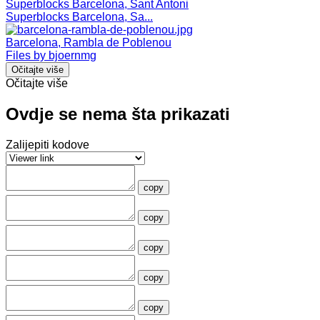
Superblocks Barcelona, Sant Antoni
Superblocks Barcelona, Sa...
Barcelona, Rambla de Poblenou
Files by bjoernmg
Očitajte više
Očitajte više
Ovdje se nema šta prikazati
Zalijepiti kodove
copy
copy
copy
copy
copy