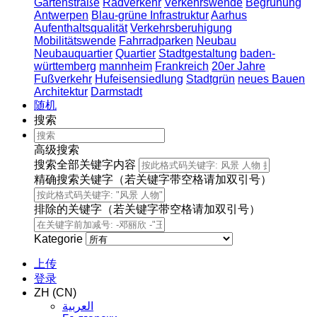
Gartenstraße
Radverkehr
Verkehrswende
Begrünung
Antwerpen
Blau-grüne Infrastruktur
Aarhus
Aufenthaltsqualität
Verkehrsberuhigung
Mobilitätswende
Fahrradparken
Neubau
Neubauquartier
Quartier
Stadtgestaltung
baden-
württemberg
mannheim
Frankreich
20er Jahre
Fußverkehr
Hufeisensiedlung
Stadtgrün
neues Bauen
Architektur
Darmstadt
随机
搜索
高级搜索
搜索全部关键字内容
精确搜索关键字（若关键字带空格请加双引号）
排除的关键字（若关键字带空格请加双引号）
Kategorie
上传
登录
ZH (CN)
العربية