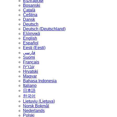
Български
Bosanski
Сatalà
Čeština
Dansk
Deutsch
Deutsch (Deutschland)
Ελληνικά
English
Español
Eesti (Eesti)
فارسی
Suomi
Français
עברית
Hrvatski
Magyar
Bahasa Indonesia
Italiano
日本語
한국어
Lietuvių (Lietuva)
‪Norsk Bokmål‬
Nederlands
Polski