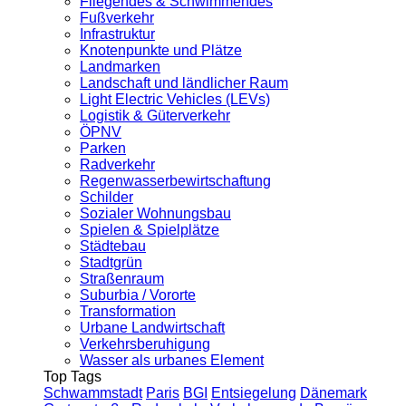
Fliegendes & Schwimmendes
Fußverkehr
Infrastruktur
Knotenpunkte und Plätze
Landmarken
Landschaft und ländlicher Raum
Light Electric Vehicles (LEVs)
Logistik & Güterverkehr
ÖPNV
Parken
Radverkehr
Regenwasserbewirtschaftung
Schilder
Sozialer Wohnungsbau
Spielen & Spielplätze
Städtebau
Stadtgrün
Straßenraum
Suburbia / Vororte
Transformation
Urbane Landwirtschaft
Verkehrsberuhigung
Wasser als urbanes Element
Top Tags
Schwammstadt
Paris
BGI
Entsiegelung
Dänemark