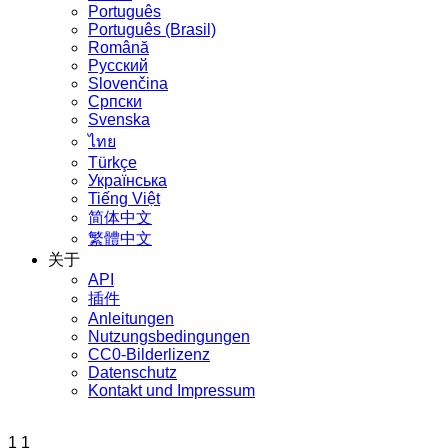
Português
Português (Brasil)
Română
Русский
Slovenčina
Српски
Svenska
ไทย
Türkçe
Українська
Tiếng Việt
简体中文
繁體中文
关于
API
插件
Anleitungen
Nutzungsbedingungen
CC0-Bilderlizenz
Datenschutz
Kontakt und Impressum
1
1