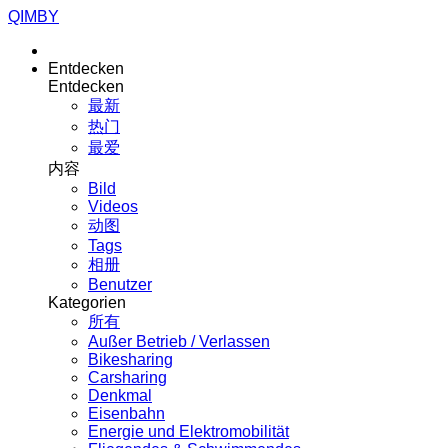
QIMBY
Entdecken
Entdecken
最新
热门
最爱
内容
Bild
Videos
动图
Tags
相册
Benutzer
Kategorien
所有
Außer Betrieb / Verlassen
Bikesharing
Carsharing
Denkmal
Eisenbahn
Energie und Elektromobilität