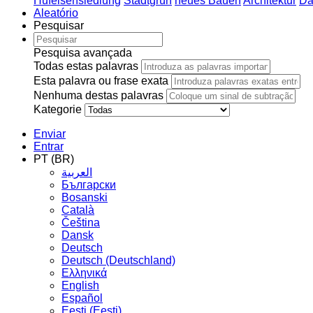
Hufeisensiedlung
Stadtgrün
neues Bauen
Architektur
Da
Aleatório
Pesquisar
Pesquisa avançada
Todas estas palavras
Esta palavra ou frase exata
Nenhuma destas palavras
Kategorie
Enviar
Entrar
PT (BR)
العربية
Български
Bosanski
Сatalà
Čeština
Dansk
Deutsch
Deutsch (Deutschland)
Ελληνικά
English
Español
Eesti (Eesti)