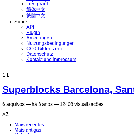
Tiếng Việt
简体中文
繁體中文
Sobre
API
Plugin
Anleitungen
Nutzungsbedingungen
CC0-Bilderlizenz
Datenschutz
Kontakt und Impressum
1
1
Superblocks Barcelona, San
6
arquivos
—
há 3 anos
—
12408 visualizações
AZ
Mais recentes
Mais antigas