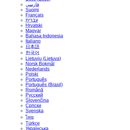
فارسی
Suomi
Français
עברית
Hrvatski
Magyar
Bahasa Indonesia
Italiano
日本語
한국어
Lietuvių (Lietuva)
‪Norsk Bokmål‬
Nederlands
Polski
Português
Português (Brasil)
Română
Русский
Slovenčina
Српски
Svenska
ไทย
Türkçe
Українська