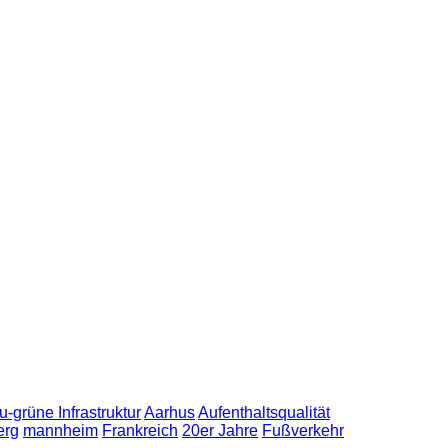
u-grüne Infrastruktur
Aarhus
Aufenthaltsqualität
erg
mannheim
Frankreich
20er Jahre
Fußverkehr