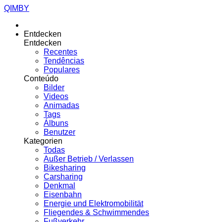
QIMBY
Entdecken
Entdecken
Recentes
Tendências
Populares
Conteúdo
Bilder
Videos
Animadas
Tags
Álbuns
Benutzer
Kategorien
Todas
Außer Betrieb / Verlassen
Bikesharing
Carsharing
Denkmal
Eisenbahn
Energie und Elektromobilität
Fliegendes & Schwimmendes
Fußverkehr