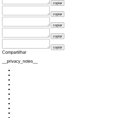
copiar
copiar
copiar
copiar
copiar
Compartilhar
__privacy_notes__