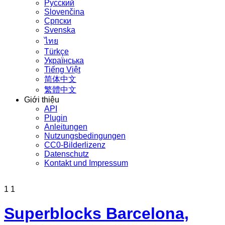
Русский
Slovenčina
Српски
Svenska
ไทย
Türkçe
Українська
Tiếng Việt
简体中文
繁體中文
Giới thiệu
API
Plugin
Anleitungen
Nutzungsbedingungen
CC0-Bilderlizenz
Datenschutz
Kontakt und Impressum
1
1
Superblocks Barcelona,