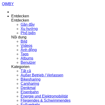
QIMBY
Entdecken
Entdecken
Gần đây
Xu hướng
Phổ biến
Nội dung
Bild
Videos
Ảnh động
Tags
Albums
Benutzer
Kategorien
Tất cả
Außer Betrieb / Verlassen
Bikesharing
Carsharing
Denkmal
Eisenbahn
Energie und Elektromobilität
Fliegendes & Schwimmendes
Fußverkehr