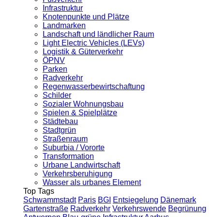
Infrastruktur
Knotenpunkte und Plätze
Landmarken
Landschaft und ländlicher Raum
Light Electric Vehicles (LEVs)
Logistik & Güterverkehr
ÖPNV
Parken
Radverkehr
Regenwasserbewirtschaftung
Schilder
Sozialer Wohnungsbau
Spielen & Spielplätze
Städtebau
Stadtgrün
Straßenraum
Suburbia / Vororte
Transformation
Urbane Landwirtschaft
Verkehrsberuhigung
Wasser als urbanes Element
Top Tags
Schwammstadt
Paris
BGI
Entsiegelung
Dänemark
Gartenstraße
Radverkehr
Verkehrswende
Begrünung