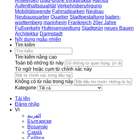
Antwerpen
Blau-grüne Infrastruktur
Aarhus
Aufenthaltsqualität
Verkehrsberuhigung
Mobilitätswende
Fahrradparken
Neubau
Neubauquartier
Quartier
Stadtgestaltung
baden-
württemberg
mannheim
Frankreich
20er Jahre
Fußverkehr
Hufeisensiedlung
Stadtgrün
neues Bauen
Architektur
Darmstadt
Nội dung ngẫu nhiên
Tìm kiếm
Tìm kiếm nâng cao
Toàn bộ những từ này
Từ ngữ hoặc cụm từ chính xác này
Không có từ nào trong này
Kategorie
Tải lên
Đăng nhập
VI
العربية
Български
Bosanski
Сatalà
Čeština