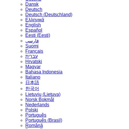
Dansk
Deutsch
Deutsch (Deutschland)
Ελληνικά
English
Español
Eesti (Eesti)
فارسی
Suomi
Français
עברית
Hrvatski
Magyar
Bahasa Indonesia
Italiano
日本語
한국어
Lietuvių (Lietuva)
‪Norsk Bokmål‬
Nederlands
Polski
Português
Português (Brasil)
Română