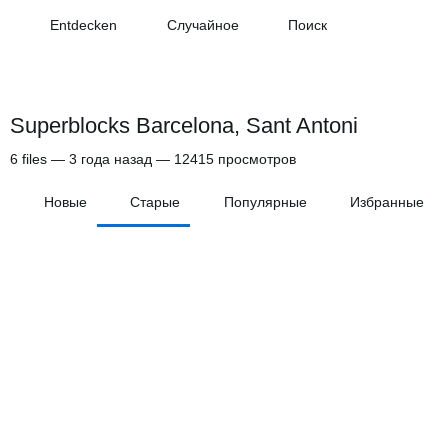
Entdecken
Случайное
Поиск
Superblocks Barcelona, Sant Antoni
6
files
—
3 года назад
—
12415 просмотров
Новые
Старые
Популярные
Избранные