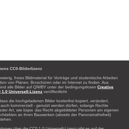
elona, Sant Antoni
Superblocks Barcelona, Sant Antoni
ons CC0-Bilderlizenz
hwierig, freies Bildmaterial für Vorträge und studentische Arbeiten
ration von Plänen, Broschüren oder im Internet zu finden. Aus
ind alle Bilder auf QIMBY unter der bedingungslosen
Creative
.0 Universell-Lizenz
veröffentlicht.
dass die hochgeladenen Bilder kostenfrei kopiert, verändert,
- auch kommerziell - genutzt werden dürfen, solange Rechte
 weder Art, wie bspw. das Recht abgebildeter Personen am eigenen
rchitekten an ihren Bauwerken (abseits der Panoramafreiheit)
stehen.
tionen über die CC0 1.0 Universell-Lizenz gibt es auf der