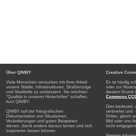
Superblocks Barcelona, Sant Antoni
Superblocks Barc
Über QIMBY
Creative Comm
Viele Menschen versuchen mit ihrer Arbeit
Es ist häufig sc
unsere Städte, Infrastrukturen, Straßenzüge
oder zur Illust
und Stadtteile zu verbessern. Sie möchten
diesem Grund s
"Qualität in unseren Hinterhöfen" schaffen,
Commons CC0 1
kurz QIMBY.
Dies bedeutet, 
QIMBY soll der fotografischen
verbreitet und 
Dokumentation von Situationen,
Dritter, gleich
Veränderungen und guten Beispielen
Bild oder von A
dienen, damit andere daraus lernen und sich
nicht entgegen
inspirieren lassen können.
Weitere Informa