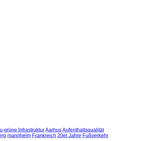
u-grüne Infrastruktur
Aarhus
Aufenthaltsqualität
erg
mannheim
Frankreich
20er Jahre
Fußverkehr