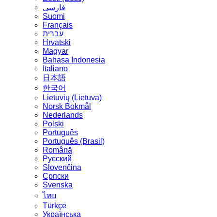
فارسی
Suomi
Français
עברית
Hrvatski
Magyar
Bahasa Indonesia
Italiano
日本語
한국어
Lietuvių (Lietuva)
‪Norsk Bokmål‬
Nederlands
Polski
Português
Português (Brasil)
Română
Русский
Slovenčina
Српски
Svenska
ไทย
Türkçe
Українська