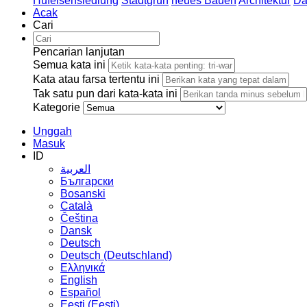
Hufeisensiedlung
Stadtgrün
neues Bauen
Architektur
Da
Acak
Cari
Pencarian lanjutan
Semua kata ini
Kata atau farsa tertentu ini
Tak satu pun dari kata-kata ini
Kategorie
Unggah
Masuk
ID
العربية
Български
Bosanski
Сatalà
Čeština
Dansk
Deutsch
Deutsch (Deutschland)
Ελληνικά
English
Español
Eesti (Eesti)