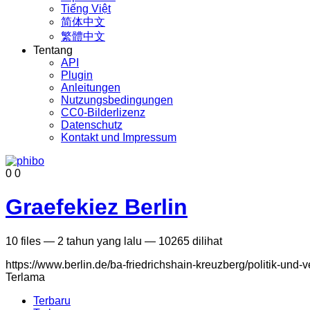
Tiếng Việt
简体中文
繁體中文
Tentang
API
Plugin
Anleitungen
Nutzungsbedingungen
CC0-Bilderlizenz
Datenschutz
Kontakt und Impressum
0
0
Graefekiez Berlin
10
files
—
2 tahun yang lalu
—
10265 dilihat
https://www.berlin.de/ba-friedrichshain-kreuzberg/politik-un
Terlama
Terbaru