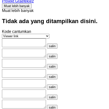
Projekt Graefekiez
Muat lebih banyak
Muat lebih banyak
Tidak ada yang ditampilkan disini.
Kode cantumkan
salin
salin
salin
salin
salin
salin
salin