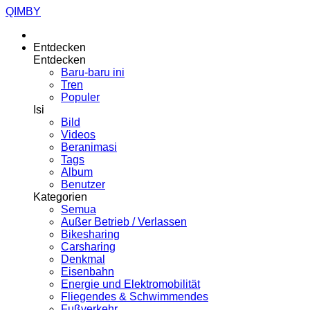
QIMBY
Entdecken
Entdecken
Baru-baru ini
Tren
Populer
Isi
Bild
Videos
Beranimasi
Tags
Album
Benutzer
Kategorien
Semua
Außer Betrieb / Verlassen
Bikesharing
Carsharing
Denkmal
Eisenbahn
Energie und Elektromobilität
Fliegendes & Schwimmendes
Fußverkehr