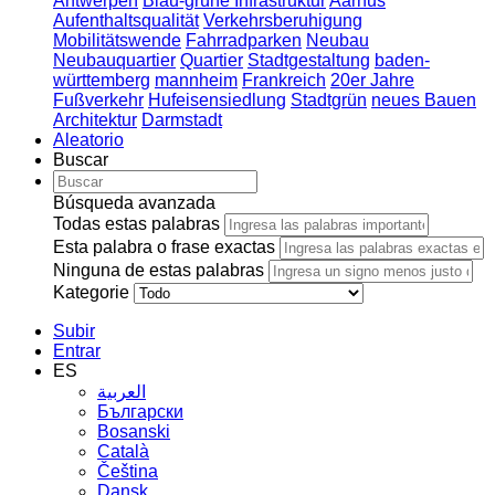
Antwerpen
Blau-grüne Infrastruktur
Aarhus
Aufenthaltsqualität
Verkehrsberuhigung
Mobilitätswende
Fahrradparken
Neubau
Neubauquartier
Quartier
Stadtgestaltung
baden-
württemberg
mannheim
Frankreich
20er Jahre
Fußverkehr
Hufeisensiedlung
Stadtgrün
neues Bauen
Architektur
Darmstadt
Aleatorio
Buscar
Búsqueda avanzada
Todas estas palabras
Esta palabra o frase exactas
Ninguna de estas palabras
Kategorie
Subir
Entrar
ES
العربية
Български
Bosanski
Сatalà
Čeština
Dansk