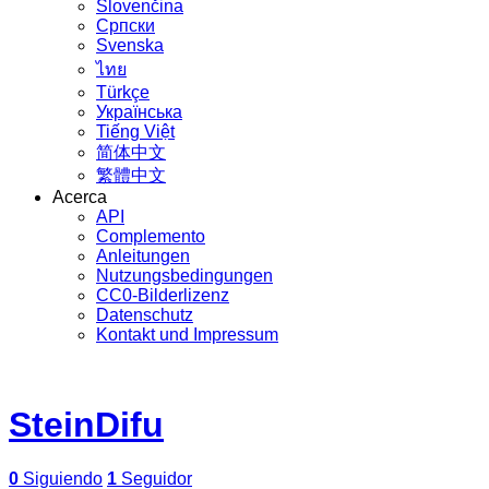
Slovenčina
Српски
Svenska
ไทย
Türkçe
Українська
Tiếng Việt
简体中文
繁體中文
Acerca
API
Complemento
Anleitungen
Nutzungsbedingungen
CC0-Bilderlizenz
Datenschutz
Kontakt und Impressum
SteinDifu
0
Siguiendo
1
Seguidor