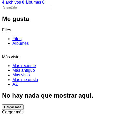
4
archivos
0
álbumes
0
Me gusta
Files
Files
Álbumes
Más visto
Más reciente
Más antiguo
Más visto
Más me gusta
AZ
No hay nada que mostrar aquí.
Cargar más
Cargar más