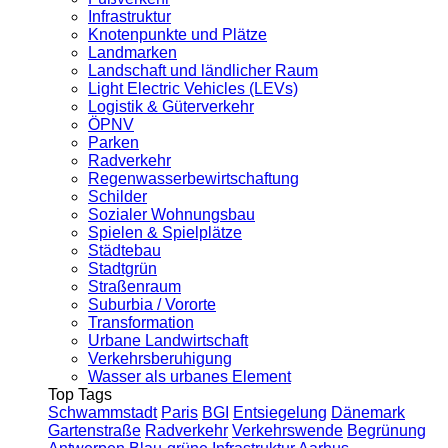
Infrastruktur
Knotenpunkte und Plätze
Landmarken
Landschaft und ländlicher Raum
Light Electric Vehicles (LEVs)
Logistik & Güterverkehr
ÖPNV
Parken
Radverkehr
Regenwasserbewirtschaftung
Schilder
Sozialer Wohnungsbau
Spielen & Spielplätze
Städtebau
Stadtgrün
Straßenraum
Suburbia / Vororte
Transformation
Urbane Landwirtschaft
Verkehrsberuhigung
Wasser als urbanes Element
Top Tags
Schwammstadt
Paris
BGI
Entsiegelung
Dänemark
Gartenstraße
Radverkehr
Verkehrswende
Begrünung