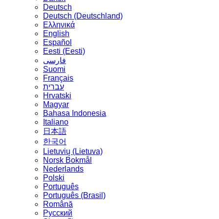
Deutsch
Deutsch (Deutschland)
Ελληνικά
English
Español
Eesti (Eesti)
فارسی
Suomi
Français
עברית
Hrvatski
Magyar
Bahasa Indonesia
Italiano
日本語
한국어
Lietuvių (Lietuva)
‪Norsk Bokmål‬
Nederlands
Polski
Português
Português (Brasil)
Română
Русский