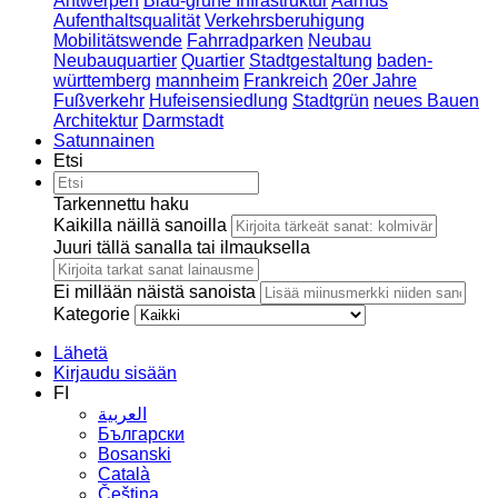
Antwerpen
Blau-grüne Infrastruktur
Aarhus
Aufenthaltsqualität
Verkehrsberuhigung
Mobilitätswende
Fahrradparken
Neubau
Neubauquartier
Quartier
Stadtgestaltung
baden-
württemberg
mannheim
Frankreich
20er Jahre
Fußverkehr
Hufeisensiedlung
Stadtgrün
neues Bauen
Architektur
Darmstadt
Satunnainen
Etsi
Tarkennettu haku
Kaikilla näillä sanoilla
Juuri tällä sanalla tai ilmauksella
Ei millään näistä sanoista
Kategorie
Lähetä
Kirjaudu sisään
FI
العربية
Български
Bosanski
Сatalà
Čeština