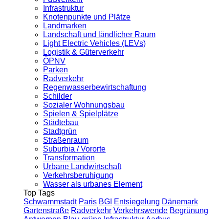
Infrastruktur
Knotenpunkte und Plätze
Landmarken
Landschaft und ländlicher Raum
Light Electric Vehicles (LEVs)
Logistik & Güterverkehr
ÖPNV
Parken
Radverkehr
Regenwasserbewirtschaftung
Schilder
Sozialer Wohnungsbau
Spielen & Spielplätze
Städtebau
Stadtgrün
Straßenraum
Suburbia / Vororte
Transformation
Urbane Landwirtschaft
Verkehrsberuhigung
Wasser als urbanes Element
Top Tags
Schwammstadt
Paris
BGI
Entsiegelung
Dänemark
Gartenstraße
Radverkehr
Verkehrswende
Begrünung