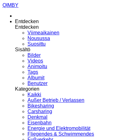
QIMBY
Entdecken
Entdecken
Viimeaikainen
Nousussa
Suosittu
Sisältö
Bilder
Videos
Animoitu
Tags
Albumit
Benutzer
Kategorien
Kaikki
Außer Betrieb / Verlassen
Bikesharing
Carsharing
Denkmal
Eisenbahn
Energie und Elektromobilität
Fliegendes & Schwimmendes
Fußverkehr