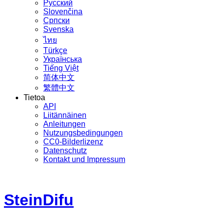
Русский
Slovenčina
Српски
Svenska
ไทย
Türkçe
Українська
Tiếng Việt
简体中文
繁體中文
Tietoa
API
Liitännäinen
Anleitungen
Nutzungsbedingungen
CC0-Bilderlizenz
Datenschutz
Kontakt und Impressum
SteinDifu