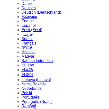
Dansk
Deutsch
Deutsch (Deutschland)
Ελληνικά
English
Español
Eesti (Eesti)
فارسی
Suomi
Français
עברית
Hrvatski
Magyar
Bahasa Indonesia
Italiano
日本語
한국어
Lietuvių (Lietuva)
‪Norsk Bokmål‬
Nederlands
Polski
Português
Português (Brasil)
Română