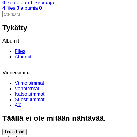
0
Seurataan
1
Seuraaja
4
files
0
albumia
0
Tykätty
Albumit
Files
Albumit
Viimeisimmät
Viimeisimmät
Vanhimmat
Katsotuimmat
Suosituimmat
AZ
Täällä ei ole mitään nähtävää.
Lataa lisää