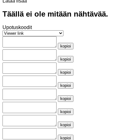
Lataa lisää
Täällä ei ole mitään nähtävää.
Upotuskoodit
kopioi
kopioi
kopioi
kopioi
kopioi
kopioi
kopioi
kopioi