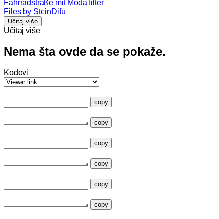
Fahrradstraße mit Modalfilter
Files by SteinDifu
Učitaj više
Učitaj više
Nema šta ovde da se pokaže.
Kodovi
copy
copy
copy
copy
copy
copy