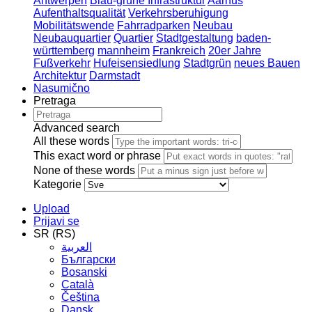
Antwerpen
Blau-grüne Infrastruktur
Aarhus
Aufenthaltsqualität
Verkehrsberuhigung
Mobilitätswende
Fahrradparken
Neubau
Neubauquartier
Quartier
Stadtgestaltung
baden-
württemberg
mannheim
Frankreich
20er Jahre
Fußverkehr
Hufeisensiedlung
Stadtgrün
neues Bauen
Architektur
Darmstadt
Nasumično
Pretraga
Advanced search
All these words
This exact word or phrase
None of these words
Kategorie
Upload
Prijavi se
SR (RS)
العربية
Български
Bosanski
Сatalà
Čeština
Dansk