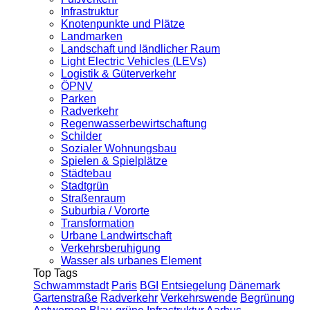
Infrastruktur
Knotenpunkte und Plätze
Landmarken
Landschaft und ländlicher Raum
Light Electric Vehicles (LEVs)
Logistik & Güterverkehr
ÖPNV
Parken
Radverkehr
Regenwasserbewirtschaftung
Schilder
Sozialer Wohnungsbau
Spielen & Spielplätze
Städtebau
Stadtgrün
Straßenraum
Suburbia / Vororte
Transformation
Urbane Landwirtschaft
Verkehrsberuhigung
Wasser als urbanes Element
Top Tags
Schwammstadt
Paris
BGI
Entsiegelung
Dänemark
Gartenstraße
Radverkehr
Verkehrswende
Begrünung