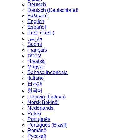
Deutsch
Deutsch (Deutschland)
Ελληνικά
English
Español
Eesti (Eesti)
فارسی
Suomi
Français
עברית
Hrvatski
Magyar
Bahasa Indonesia
Italiano
日本語
한국어
Lietuvių (Lietuva)
‪Norsk Bokmål‬
Nederlands
Polski
Português
Português (Brasil)
Română
Русский