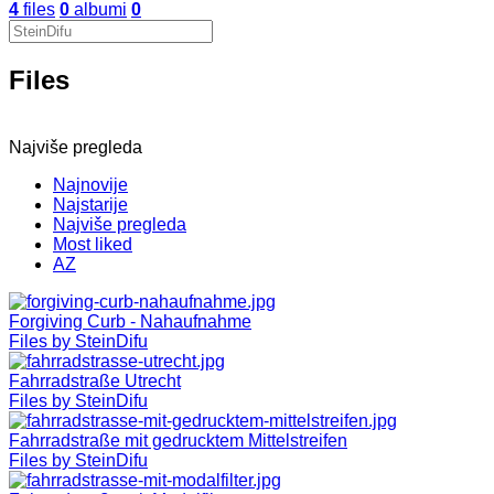
4
files
0
albumi
0
Files
Najviše pregleda
Najnovije
Najstarije
Najviše pregleda
Most liked
AZ
Forgiving Curb - Nahaufnahme
Files by SteinDifu
Fahrradstraße Utrecht
Files by SteinDifu
Fahrradstraße mit gedrucktem Mittelstreifen
Files by SteinDifu