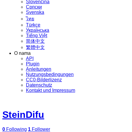
Slovenčina
Српски
Svenska
ไทย
Türkçe
Українська
Tiếng Việt
简体中文
繁體中文
O nama
API
Plugin
Anleitungen
Nutzungsbedingungen
CC0-Bilderlizenz
Datenschutz
Kontakt und Impressum
SteinDifu
0
Following
1
Follower