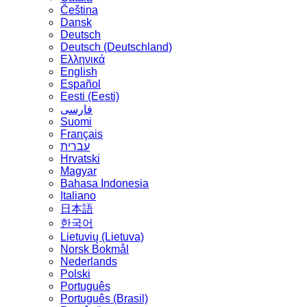
Čeština
Dansk
Deutsch
Deutsch (Deutschland)
Ελληνικά
English
Español
Eesti (Eesti)
فارسی
Suomi
Français
עברית
Hrvatski
Magyar
Bahasa Indonesia
Italiano
日本語
한국어
Lietuvių (Lietuva)
‪Norsk Bokmål‬
Nederlands
Polski
Português
Português (Brasil)