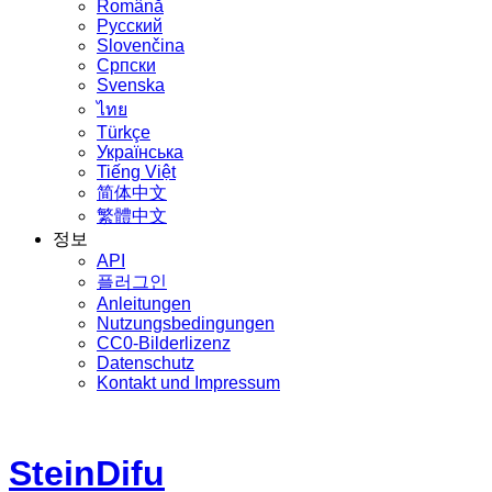
Română
Русский
Slovenčina
Српски
Svenska
ไทย
Türkçe
Українська
Tiếng Việt
简体中文
繁體中文
정보
API
플러그인
Anleitungen
Nutzungsbedingungen
CC0-Bilderlizenz
Datenschutz
Kontakt und Impressum
SteinDifu