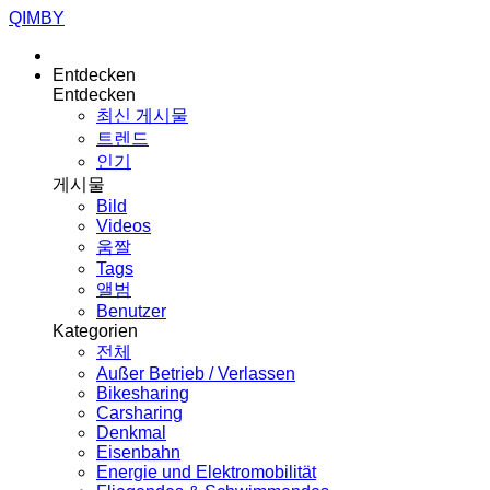
QIMBY
Entdecken
Entdecken
최신 게시물
트렌드
인기
게시물
Bild
Videos
움짤
Tags
앨범
Benutzer
Kategorien
전체
Außer Betrieb / Verlassen
Bikesharing
Carsharing
Denkmal
Eisenbahn
Energie und Elektromobilität