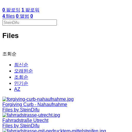
0
팔로잉
1
팔로워
4
files
0
앨범
0
Files
조회순
최신순
오래된순
조회순
인기순
AZ
Forgiving Curb - Nahaufnahme
Files by SteinDifu
Fahrradstraße Utrecht
Files by SteinDifu