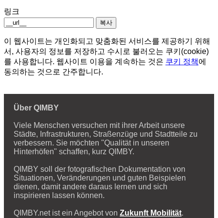
링크
복사
이 웹사이트는 개인화되고 맞춤화된 서비스를 제공하기 위해
서, 사용자의 정보를 저장하고 수시로 불러오는 쿠키(cookie)
를 사용합니다. 웹사이트 이용을 계속하는 것은
쿠키 정책
에
동의하는 것으로 간주합니다.
Über QIMBY
Viele Menschen versuchen mit ihrer Arbeit unsere
Städte, Infrastrukturen, Straßenzüge und Stadtteile zu
verbessern. Sie möchten "Qualität in unseren
Hinterhöfen" schaffen, kurz QIMBY.
QIMBY soll der fotografischen Dokumentation von
Situationen, Veränderungen und guten Beispielen
dienen, damit andere daraus lernen und sich
inspirieren lassen können.
QIMBY.net ist ein Angebot von
Zukunft Mobilität
.