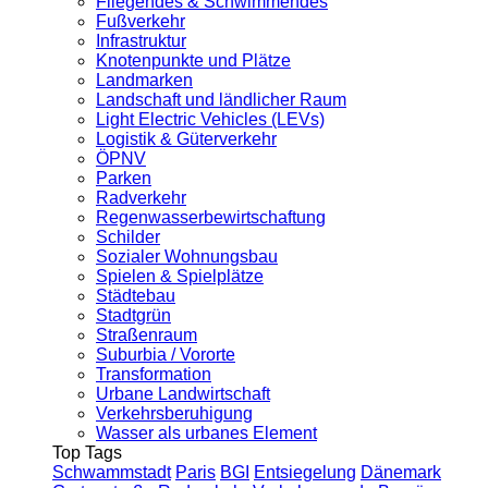
Fliegendes & Schwimmendes
Fußverkehr
Infrastruktur
Knotenpunkte und Plätze
Landmarken
Landschaft und ländlicher Raum
Light Electric Vehicles (LEVs)
Logistik & Güterverkehr
ÖPNV
Parken
Radverkehr
Regenwasserbewirtschaftung
Schilder
Sozialer Wohnungsbau
Spielen & Spielplätze
Städtebau
Stadtgrün
Straßenraum
Suburbia / Vororte
Transformation
Urbane Landwirtschaft
Verkehrsberuhigung
Wasser als urbanes Element
Top Tags
Schwammstadt
Paris
BGI
Entsiegelung
Dänemark