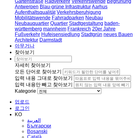
Gartenstraße
Radverkehr
Verkehrswende
Begrünung
Antwerpen
Blau-grüne Infrastruktur
Aarhus
Aufenthaltsqualität
Verkehrsberuhigung
Mobilitätswende
Fahrradparken
Neubau
Neubauquartier
Quartier
Stadtgestaltung
baden-
württemberg
mannheim
Frankreich
20er Jahre
Fußverkehr
Hufeisensiedlung
Stadtgrün
neues Bauen
Architektur
Darmstadt
아무거나
찾아보기
자세히 찾아보기
모든 단어로 찾아보기
입력 내용 그대로 찾아보기
입력 내용만 빼고 찾아보기
Kategorie
업로드
로그인
KO
العربية
Български
Bosanski
Сatalà