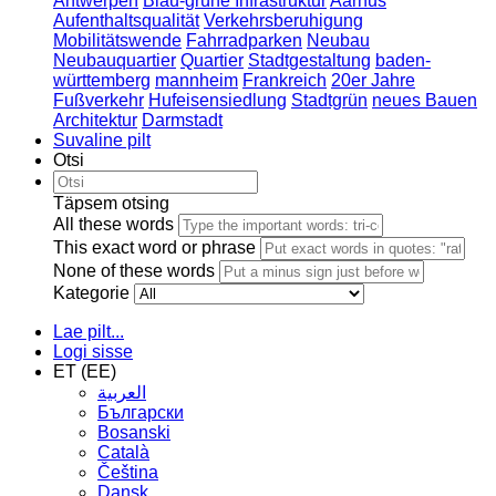
Antwerpen
Blau-grüne Infrastruktur
Aarhus
Aufenthaltsqualität
Verkehrsberuhigung
Mobilitätswende
Fahrradparken
Neubau
Neubauquartier
Quartier
Stadtgestaltung
baden-
württemberg
mannheim
Frankreich
20er Jahre
Fußverkehr
Hufeisensiedlung
Stadtgrün
neues Bauen
Architektur
Darmstadt
Suvaline pilt
Otsi
Täpsem otsing
All these words
This exact word or phrase
None of these words
Kategorie
Lae pilt...
Logi sisse
ET (EE)
العربية
Български
Bosanski
Сatalà
Čeština
Dansk