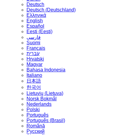
Deutsch
Deutsch (Deutschland)
Ελληνικά
English
Español
Eesti (Eesti)
فارسی
Suomi
Français
עברית
Hrvatski
Magyar
Bahasa Indonesia
Italiano
日本語
한국어
Lietuvių (Lietuva)
‪Norsk Bokmål‬
Nederlands
Polski
Português
Português (Brasil)
Română
Русский