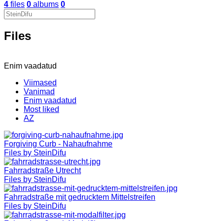
4
files
0
albums
0
Files
Enim vaadatud
Viimased
Vanimad
Enim vaadatud
Most liked
AZ
Forgiving Curb - Nahaufnahme
Files by SteinDifu
Fahrradstraße Utrecht
Files by SteinDifu
Fahrradstraße mit gedrucktem Mittelstreifen
Files by SteinDifu