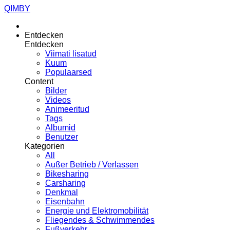
QIMBY
Entdecken
Entdecken
Viimati lisatud
Kuum
Populaarsed
Content
Bilder
Videos
Animeeritud
Tags
Albumid
Benutzer
Kategorien
All
Außer Betrieb / Verlassen
Bikesharing
Carsharing
Denkmal
Eisenbahn
Energie und Elektromobilität
Fliegendes & Schwimmendes
Fußverkehr