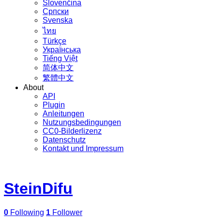
Slovenčina
Српски
Svenska
ไทย
Türkçe
Українська
Tiếng Việt
简体中文
繁體中文
About
API
Plugin
Anleitungen
Nutzungsbedingungen
CC0-Bilderlizenz
Datenschutz
Kontakt und Impressum
SteinDifu
0
Following
1
Follower