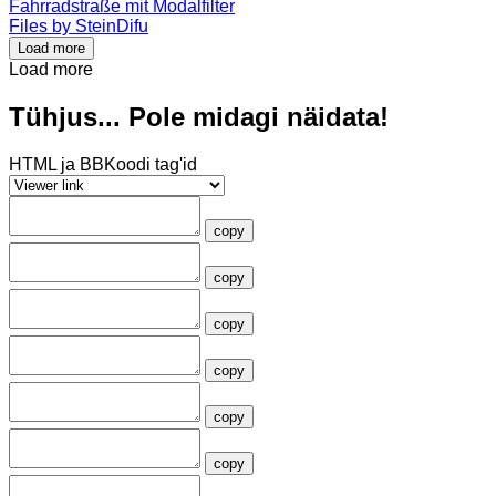
Fahrradstraße mit Modalfilter
Files by SteinDifu
Load more
Load more
Tühjus... Pole midagi näidata!
HTML ja BBKoodi tag'id
copy
copy
copy
copy
copy
copy