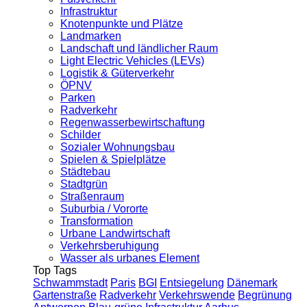
Infrastruktur
Knotenpunkte und Plätze
Landmarken
Landschaft und ländlicher Raum
Light Electric Vehicles (LEVs)
Logistik & Güterverkehr
ÖPNV
Parken
Radverkehr
Regenwasserbewirtschaftung
Schilder
Sozialer Wohnungsbau
Spielen & Spielplätze
Städtebau
Stadtgrün
Straßenraum
Suburbia / Vororte
Transformation
Urbane Landwirtschaft
Verkehrsberuhigung
Wasser als urbanes Element
Top Tags
Schwammstadt
Paris
BGI
Entsiegelung
Dänemark
Gartenstraße
Radverkehr
Verkehrswende
Begrünung